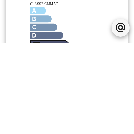
Mentions légales
246 667 € Honoraires d'agence non
inclus
5% ( 12 333 € ) TTC Honoraires à la
charge de l'acquéreur
Loi Carrez
25.42 m²
Taxe foncière
871 € / an