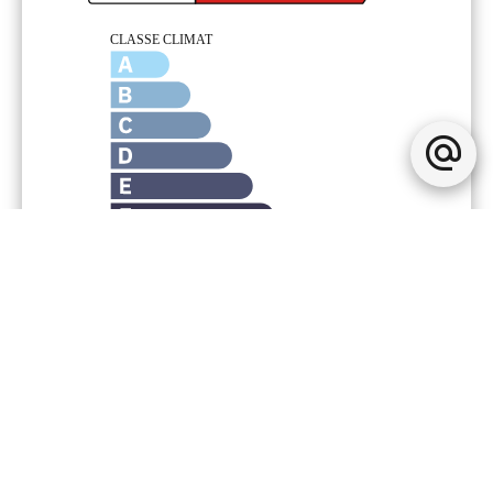
Mentions légales
136 792 € Honoraires d'agence non
inclus
6% ( 8 208 € ) TTC Honoraires à la
charge de l'acquéreur
Taxe foncière
412 € / an