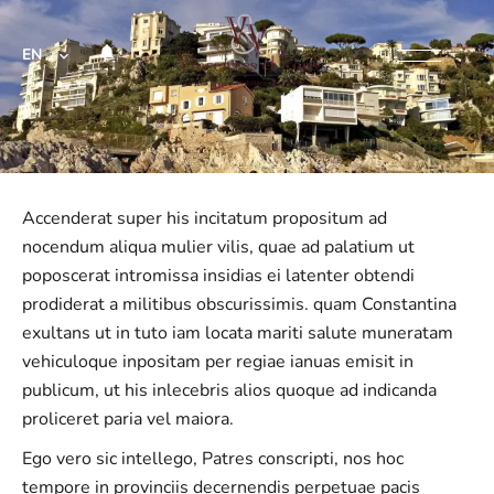
EN
Accenderat super his incitatum propositum ad
nocendum aliqua mulier vilis, quae ad palatium ut
poposcerat intromissa insidias ei latenter obtendi
prodiderat a militibus obscurissimis. quam Constantina
exultans ut in tuto iam locata mariti salute muneratam
vehiculoque inpositam per regiae ianuas emisit in
publicum, ut his inlecebris alios quoque ad indicanda
proliceret paria vel maiora.
Ego vero sic intellego, Patres conscripti, nos hoc
tempore in provinciis decernendis perpetuae pacis